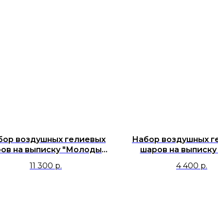
бор воздушных гелиевых
Набор воздушных г
ов на выписку "Молодым
шаров на выписку 
 пацаном, а теперь я стал
маме на радость, а
11 300
р.
4 400
р.
отцом!"
награду!"