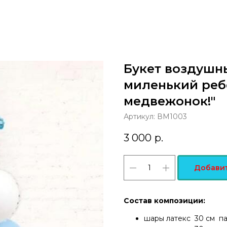
Букет воздушн
миленький реб
медвежонок!"
Артикул:
ВМ1003
3 000
р.
Добавит
Состав композиции:
шары латекс 30 см пас