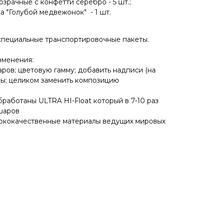
зрачные с конфетти серебро - 5 шт.;
а "Голубой медвежонок" - 1 шт.
специальные транспортировочные пакеты.
зменения:
аров; цветовую гамму; добавить надписи (на
ры; целиком заменить композицию
работаны ULTRA HI-Float который в 7-10 раз
шаров
сококачественные материалы ведущих мировых