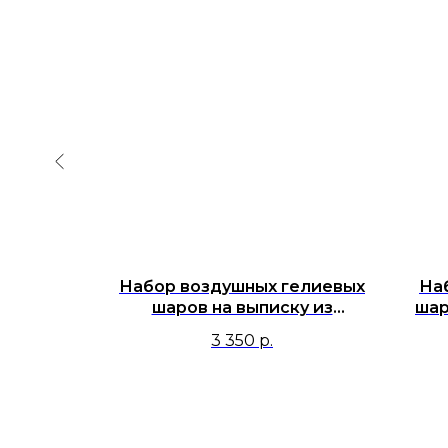
душных
Набор воздушных гелиевых
На
выписку
шаров на выписку из
шар
янным
роддома "Любимая, Спасибо
был
3 350
р.
 голубым
за сына!"
аном