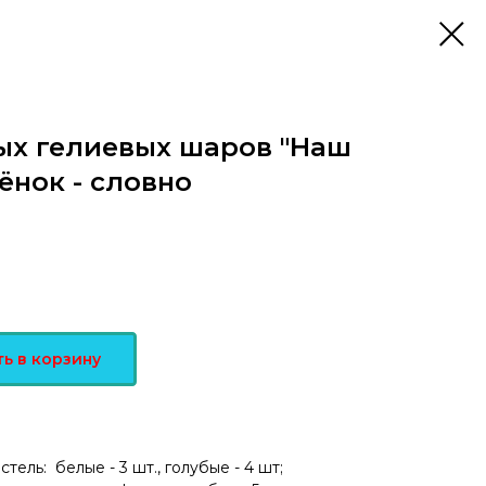
ых гелиевых шаров "Наш
ёнок - словно
ь в корзину
тель: белые - 3 шт., голубые - 4 шт;