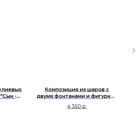
елиевых
Композиция из шаров с
Ша
"Сын -
двумя фонтанами и фигуркой
 папе в
Мишка
4 350
р.