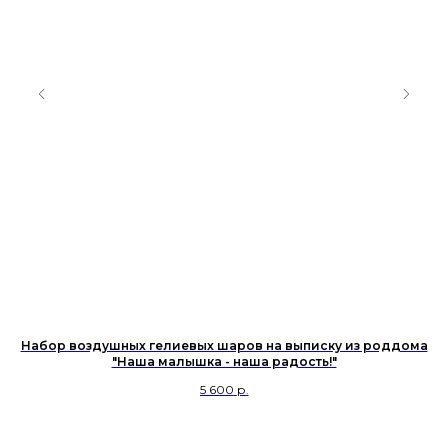
Набор воздушных гелиевых шаров на выписку из роддома
На
"Наша малышка - наша радость!"
5 600
р.