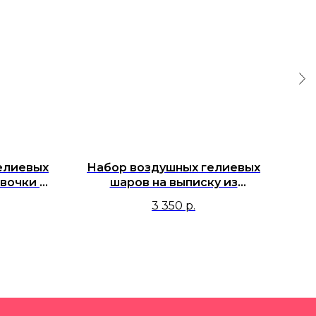
елиевых
Набор воздушных гелиевых
На
вочки из
шаров на выписку из
кой
роддома "С новым чудом - с
3 350
р.
малышкой!"