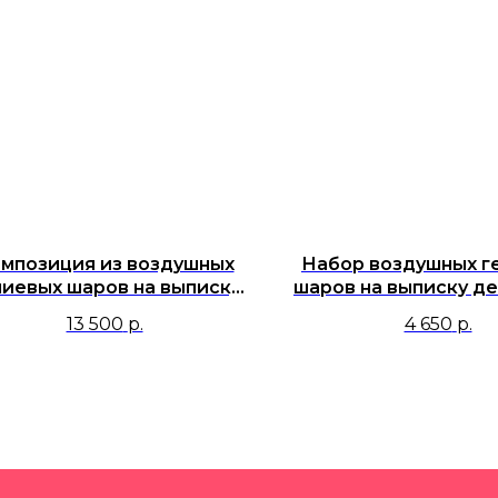
мпозиция из воздушных
Набор воздушных г
лиевых шаров на выписку
шаров на выписку де
девочки с стеклянным
роддома с сос
13 500
р.
4 650
р.
аром, фигурой Мишка,
облачко