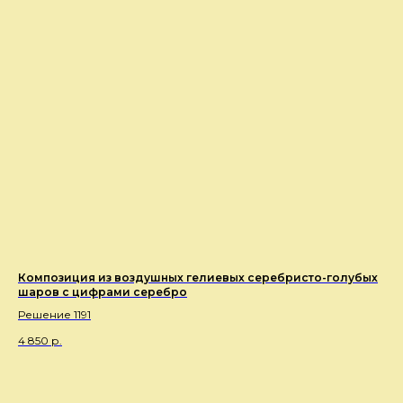
Композиция из воздушных гелиевых серебристо-голубых
шаров с цифрами серебро
Решение 1191
4 850
р.