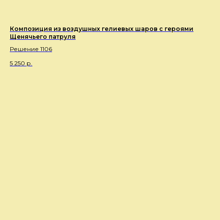
Композиция из воздушных гелиевых шаров с героями
Щенячьего патруля
Решение 1106
5 250
р.