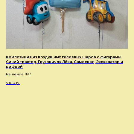
Композиция из воздушных гелиевых шаров с фигурами
Синий трактор, Грузовичок Лёва, Самосвал, Экскаватор и
цифрой
Решение 1197
5 100
р.