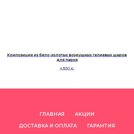
Композиция из бело-золотых воздушных гелиевых шаров
К
для парня
4 850
р.
ГЛАВНАЯ
АКЦИИ
ДОСТАВКА И ОПЛАТА
ГАРАНТИЯ