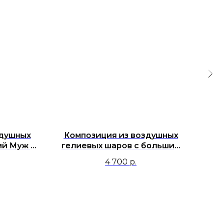
здушных
Композиция из воздушных
К
ий Муж и
гелиевых шаров с большим
ф
сердцем с фотографиями и
ф
4 700
р.
индивидуальной надписью