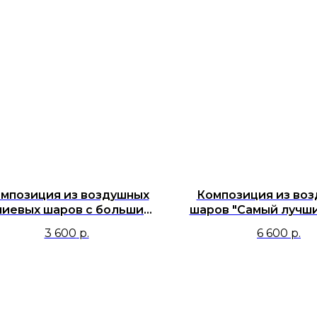
мпозиция из воздушных
Композиция из во
лиевых шаров с большим
шаров "Самый лучш
белым сердцем 91 см с
папа!"
3 600
р.
6 600
р.
ивидуальной надписью и
фонтаном для парня