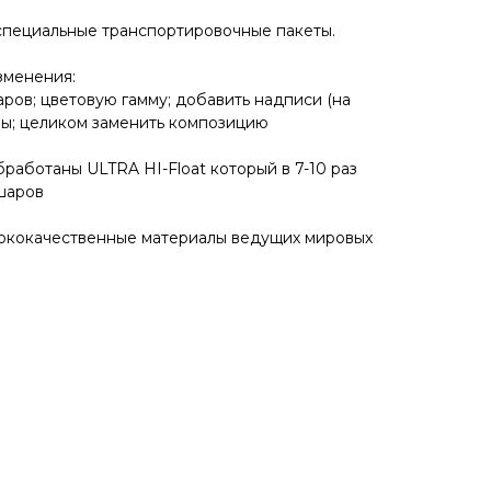
специальные транспортировочные пакеты.
зменения:
аров; цветовую гамму; добавить надписи (на
ры; целиком заменить композицию
работаны ULTRA HI-Float который в 7-10 раз
шаров
сококачественные материалы ведущих мировых