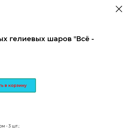
х гелиевых шаров "Всё -
ь в корзину
м - 3 шт.;