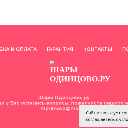
ердцами "Для моей
Малышке
любимой!"
ВКА И ОПЛАТА
ГАРАНТИЯ
КОНТАКТЫ
П
Шары Одинцово. ру
ли у Вас остались вопросы, пожалуйста пишите н
mprimova@mail.ru
Сайт использует coo
соглашаетесь с усл