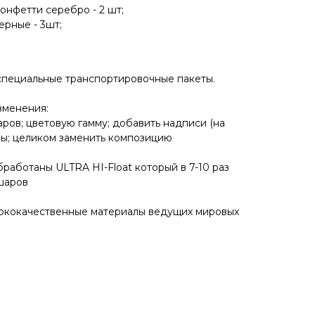
конфетти серебро - 2 шт;
ерные - 3шт;
специальные транспортировочные пакеты.
зменения:
аров; цветовую гамму; добавить надписи (на
ры; целиком заменить композицию
работаны ULTRA HI-Float который в 7-10 раз
шаров
сококачественные материалы ведущих мировых