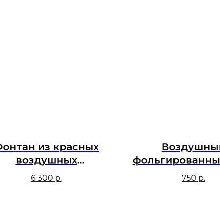
онтан из красных
Воздушны
воздушных
фольгированны
фольгированных
Фигура на подс
6 300
р.
750
р.
аров сердец "Тебя
Мишка с сер
блю я всей душою!"