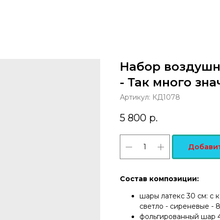
Набор воздушн
- Так много знач
Артикул:
КД1078
5 800
р.
Добавит
Состав композиции:
шары латекс 30 см: с 
светло - сиреневые - 8
фольгированный шар 46