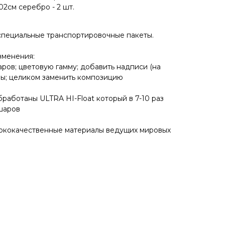
2см серебро - 2 шт.
специальные транспортировочные пакеты.
зменения:
аров; цветовую гамму; добавить надписи (на
ры; целиком заменить композицию
работаны ULTRA HI-Float который в 7-10 раз
шаров
сококачественные материалы ведущих мировых