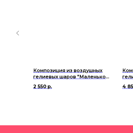
ушных
Композиция из воздушных
Ком
фрой и
гелиевых шаров "Маленькой
гел
чки
принцессе - сегодня два
мне
2 550
р.
4 8
годика!"