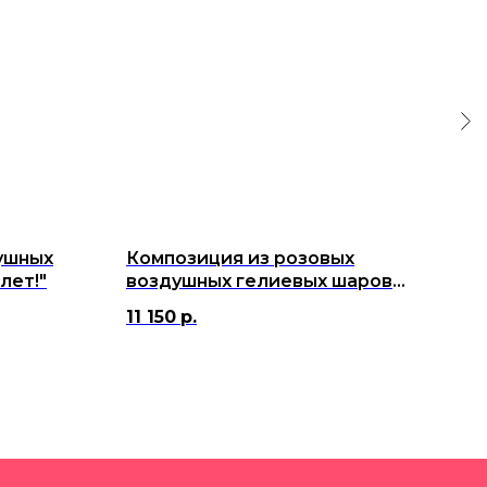
ушных
Композиция из розовых
Ком
лет!"
воздушных гелиевых шаров с
шар
Багз Банни
для
11 150
р.
3 1