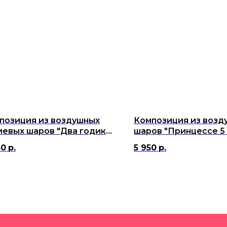
позиция из воздушных
Композиция из возд
иевых шаров "Два годика
шаров "Принцессе 5 
 уже!"
50
р.
5 950
р.