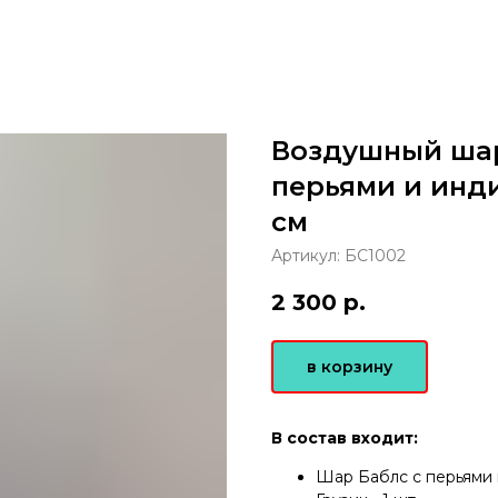
Воздушный шар
перьями и инд
см
Артикул:
БС1002
2 300
р.
в корзину
В состав входит:
Шар Баблс с перьями 