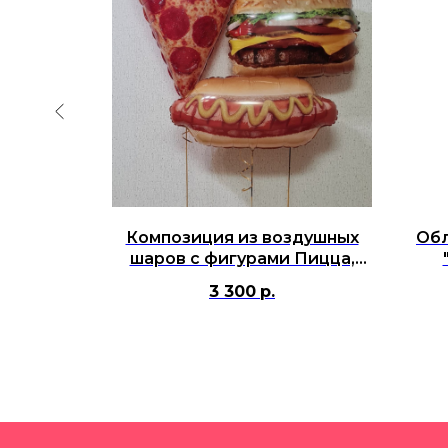
душных
Композиция из воздушных
Обл
ом и
шаров с фигурами Пицца,
ердцем
Хот дог, Чизбургер
3 300
р.
вушки