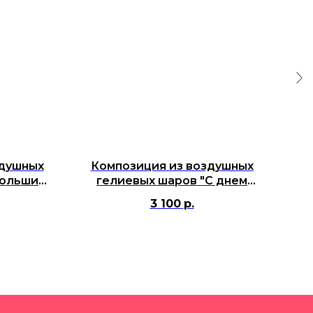
здушных
Композиция из воздушных
большим
гелиевых шаров "С днем
 см с
любви, мой ясный лучик!"
3 100
р.
дписью и
вушки