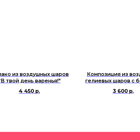
ако из воздушных шаров
Композиция из во
"В твой день варенья!"
гелиевых шаров с 
белым сердцем 91
4 450
р.
3 600
р.
индивидуальной на
фонтаном для де