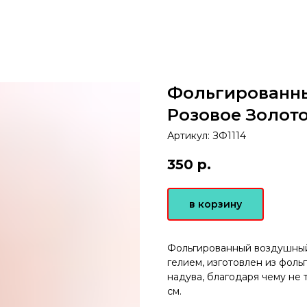
Фольгированн
Розовое Золото
Артикул:
ЗФ1114
350
р.
в корзину
Фольгированный воздушный
гелием, изготовлен из фол
надува, благодаря чему не 
см.