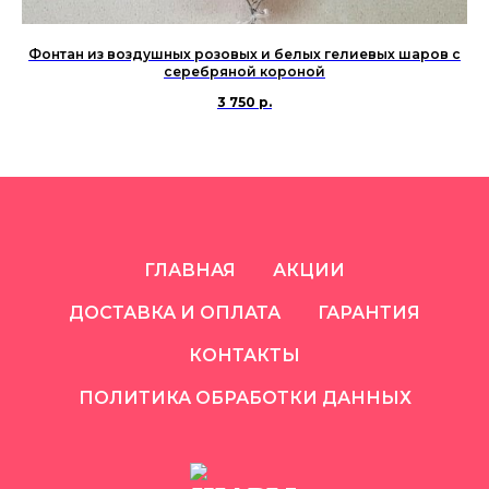
Фонтан из воздушных розовых и белых гелиевых шаров с
К
серебряной короной
3 750
р.
ГЛАВНАЯ
АКЦИИ
ДОСТАВКА И ОПЛАТА
ГАРАНТИЯ
КОНТАКТЫ
ПОЛИТИКА ОБРАБОТКИ ДАННЫХ