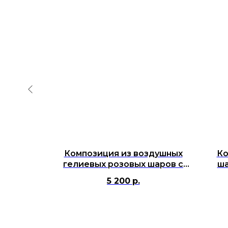
лиевых
Композиция из воздушных
Ко
авай
гелиевых розовых шаров с
ша
на всю
цифрами для девушки
5 200
р.