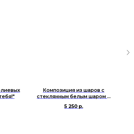
елиевых
Композиция из шаров с
К
тебя!"
стеклянным белым шаром и
гел
сердцами красными для
5 250
р.
девушки, для девочки