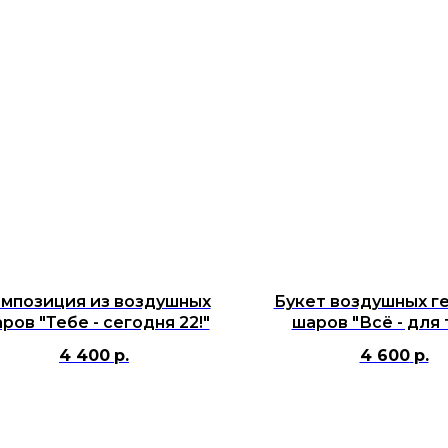
мпозиция из воздушных
Букет воздушных г
ров "Тебе - сегодня 22!"
шаров "Всё - для 
4 400
р.
4 600
р.