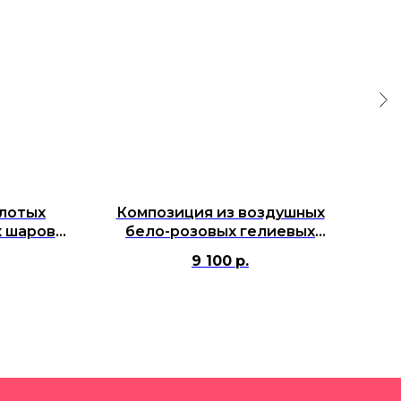
олотых
Композиция из воздушных
 шаров с
бело-розовых гелиевых
с
ной
шаров "С Днём Рождения"
т
9 100
р.