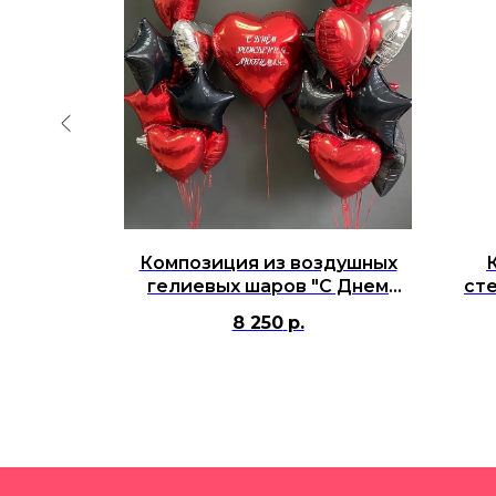
 шаров с
Композиция из воздушных
 белым
гелиевых шаров "С Днем
ст
олотыми
Рождения, Любимая!"
фо
8 250
р.
ождения
ня