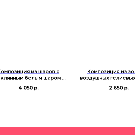
Композиция из шаров с
Композиция из з
еклянным белым шаром и
воздушных гелиевых
нтаном на девичник для
золотой коро
4 050
р.
2 650
р.
девушки