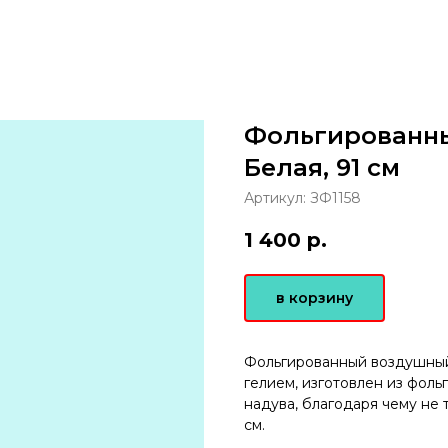
Фольгированн
Белая, 91 см
Артикул:
ЗФ1158
1 400
р.
в корзину
Фольгированный воздушный
гелием, изготовлен из фол
надува, благодаря чему не 
см.