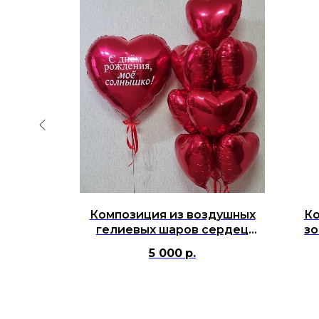
невых
Композиция из воздушных
Ко
х шаров
гелиевых шаров сердец
зо
красных "С днём рождения,
во
5 000
р.
моё солнышко"