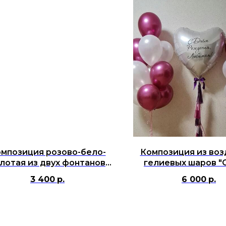
мпозиция розово-бело-
Композиция из во
лотая из двух фонтанов
гелиевых шаров "
здушных гелиевых шаров
Рождения, Люби
3 400
р.
6 000
р.