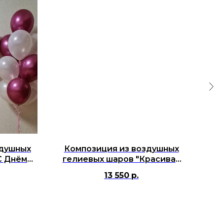
здушных
Композиция из воздушных
К
С Днём
гелиевых шаров "Красивая
г
мая!"
дата"
13 550
р.