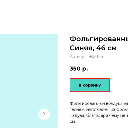
Фольгированн
Синяя, 46 см
Артикул:
ЗФ1124
350
р.
в корзину
Фольгированный воздушный
гелием, изготовлен из фол
надува, благодаря чему не 
см.