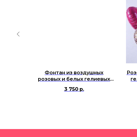
душных
Фонтан из воздушных
Роз
олотая
розовых и белых гелиевых
ге
шаров с серебряной короной
3 750
р.