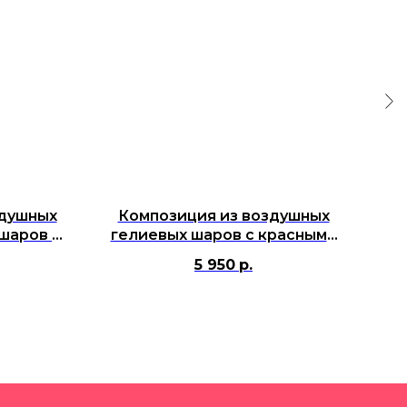
здушных
Композиция из воздушных
шаров с
гелиевых шаров с красными
во
бро
сердцами на грузике и
5 950
р.
большим стеклянным шаром
белым с индивидуальной
надписью