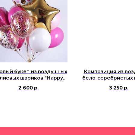
овый букет из воздушных
Композиция из во
лиевых шариков "Happy
бело-серебристых 
Birthday"
цифрами сере
2 600
р.
3 250
р.