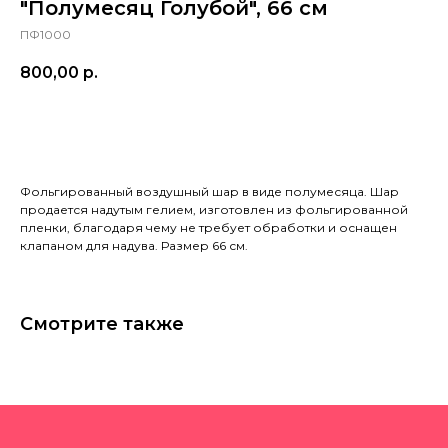
"Полумесяц Голубой", 66 см
ПФ1000
800,00
р.
в корзину
Фольгированный воздушный шар в виде полумесяца. Шар
продается надутым гелием, изготовлен из фольгированной
пленки, благодаря чему не требует обработки и оснащен
клапаном для надува. Размер 66 см.
Смотрите также