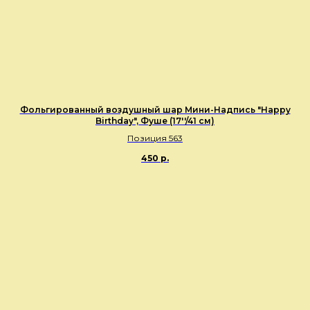
Фольгированный воздушный шар Мини-Надпись "Happy
Birthday", Фуше (17''/41 см)
Позиция 563
450
р.