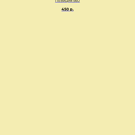
Позиция 560
450
р.