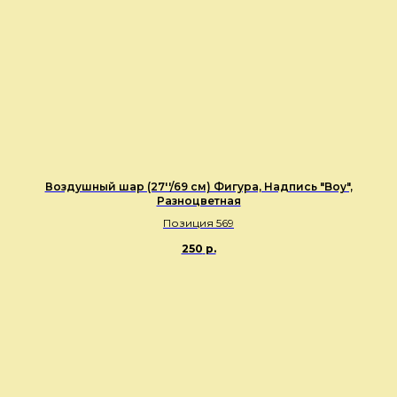
Воздушный шар (27''/69 см) Фигура, Надпись "Boy",
Разноцветная
Позиция 569
250
р.