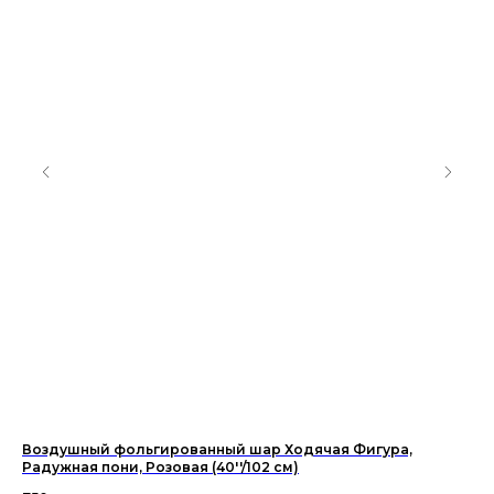
Воздушный фольгированный шар Ходячая Фигура,
Во
Радужная пони, Розовая (40''/102 см)
112