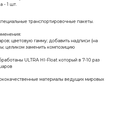
 - 1 шт.
специальные транспортировочные пакеты.
зменения:
аров; цветовую гамму; добавить надписи (на
ры; целиком заменить композицию
работаны ULTRA HI-Float который в 7-10 раз
шаров
сококачественные материалы ведущих мировых