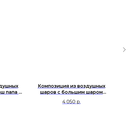
здушных
Композиция из воздушных
К
ш папа -
шаров с большим шаром
брый и
серебро хром и фигурами
4 050
р.
доллар