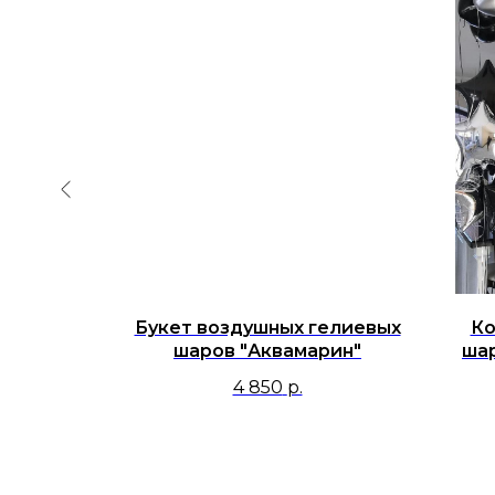
душных
Букет воздушных гелиевых
Ко
С днем
шаров "Аквамарин"
ша
 Лучший
4 850
р.