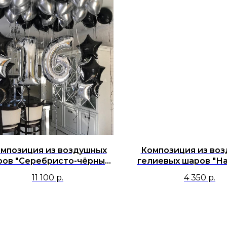
мпозиция из воздушных
Композиция из во
ров "Серебристо-чёрный
гелиевых шаров "На
сет на мои 16 лет!"
самый смелый, до
11 100
р.
4 350
р.
сильный!"