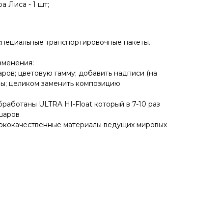
 Лиса - 1 шт;
специальные транспортировочные пакеты.
зменения:
аров; цветовую гамму; добавить надписи (на
ры; целиком заменить композицию
работаны ULTRA HI-Float который в 7-10 раз
шаров
сококачественные материалы ведущих мировых