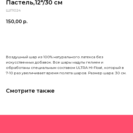
Пастель,12"/30 см
ШЛ1024
150,00
р.
в корзину
Воздушный шар из 100% натурального латекса без
искусственных добавок. Все шары надуты гелием и
обработаны специальным составом ULTRA HI-Float, который в
7-10 раз увеличивает время полета шаров. Размер шара: 30 см.
Смотрите также