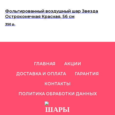
Фольгированный воздушный шар Звезда
Ф
Остроконечная Красная, 56 см
Ро
350
р.
35
ГЛАВНАЯ
АКЦИИ
ДОСТАВКА И ОПЛАТА
ГАРАНТИЯ
КОНТАКТЫ
ПОЛИТИКА ОБРАБОТКИ ДАННЫХ