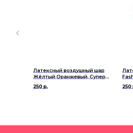
й шар
Латексный воздушный шар
Лат
р Агат,
Жёлтый Оранжевый, Супер
Fash
Агат, 12"/30 см
12"/
250
р.
250