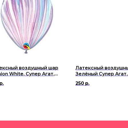
ексный воздушный шар
Латексный воздушн
ion White, Супер Агат,
Зелёный Супер Агат, 
30 см
см
р.
250
р.