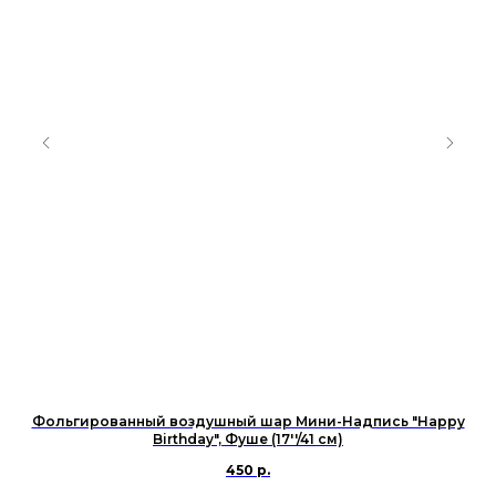
Фольгированный воздушный шар Мини-Надпись "Happy
Birthday", Фуше (17''/41 см)
450
р.