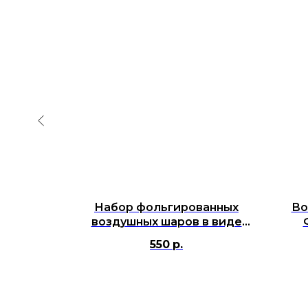
здушный
Набор фольгированных
Во
"Happy
воздушных шаров в виде
''/41 см
букв "Happy Birthday",
550
р.
Серебро, 41 см