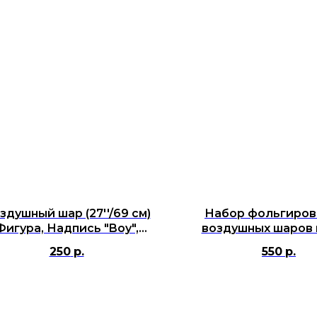
здушный шар (27''/69 см)
Набор фольгиров
Фигура, Надпись "Boy",
воздушных шаров 
Разноцветная
букв "Happy Birth
250
р.
550
р.
Нежная радуга, 