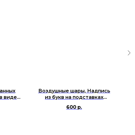
анных
Воздушные шары, Надпись
Фо
в виде
из букв на подставках
ш
day",
"LOVE", красная
Bi
600
р.
41 см