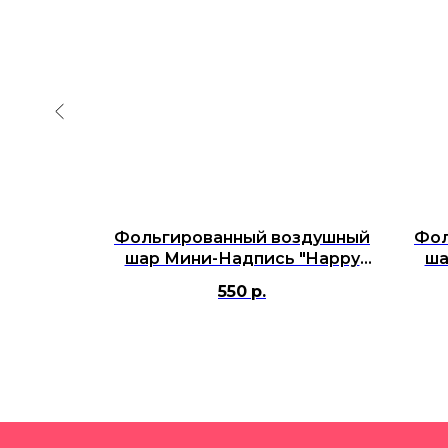
здушный
Фольгированный воздушный
Фол
писью
шар Мини-Надпись "Happy
ша
олото
New Year", Серебро,16''/41 см
Bir
550
р.