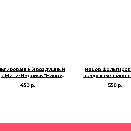
ьгированный воздушный
Набор фольгиров
р Мини-Надпись "Happy
воздушных шаров 
thday", Серебро (17''/41 см)
букв "Happy Birth
450
р.
550
р.
Золото, 41 с