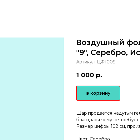
Воздушный фо
"9", Серебро, И
Артикул:
ЦФ1009
1 000
р.
в корзину
Шар продается надутым гел
благодаря чему не требует
Размер цифры 102 см, прои
Цвет: Серебро