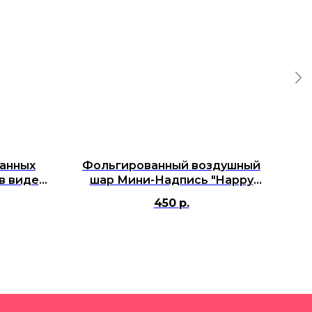
анных
Фольгированный воздушный
в виде
шар Мини-Надпись "Happy
в
day",
Birthday", Золото (17''/41 см)
450
р.
м