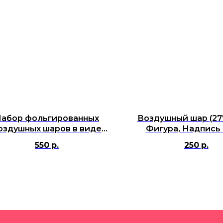
абор фольгированных
Воздушный шар (27'
оздушных шаров в виде
Фигура, Надпись 
букв "Happy Birthday",
Разноцветна
550
р.
250
р.
Нежная радуга, 41 см