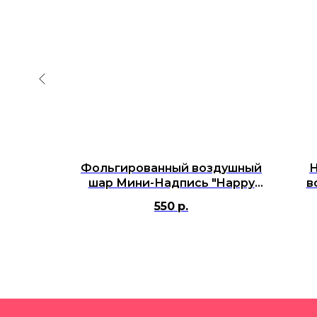
адпись
Фольгированный воздушный
Н
авках
шар Мини-Надпись "Happy
в
ая
New Year", Серебро,16''/41 см
550
р.