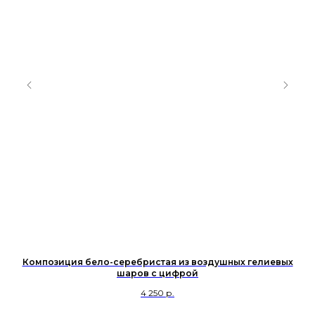
Композиция бело-серебристая из воздушных гелиевых
Фо
шаров с цифрой
4 250
р.