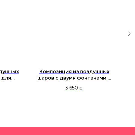
здушных
Композиция из воздушных
К
 для
шаров с двумя фонтанами и
г
ужчины с
фигурой Динозавр Диплодок
3 650
р.
кошка в
синий