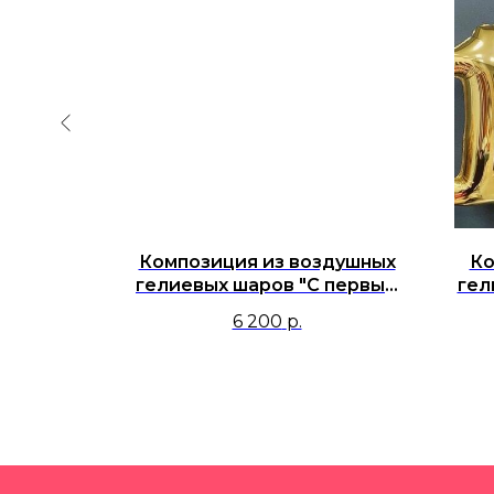
душных
Композиция из воздушных
Ко
актор и
гелиевых шаров "С первым
гел
шего
годиком"
6 200
р.