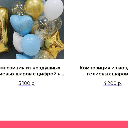
мпозиция из воздушных
Композиция из во
иевых шаров с цифрой на
гелиевых шаров
годик
мальчика, парня, м
5 100
р.
4 200
р.
фигурой Сердитая 
колпаке