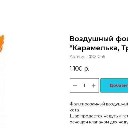
Воздушный фо
"Карамелька, Т
Артикул:
ФФ1045
1 100
р.
Добавит
Фольгированный воздушный
кота.
Шар продается надутым гел
оснащен клапаном для наду