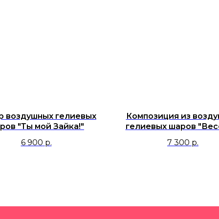
р воздушных гелиевых
Композиция из возд
ров "Ты мой Зайка!"
гелиевых шаров "Ве
зверята"
6 900
р.
7 300
р.