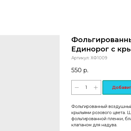
Фольгированны
Единорог с кры
Артикул:
ХФ1009
550
р.
Добавит
Фольгированный воздушный
крыльями розового цвета. 
фольгированной пленки, бл
клапаном для надува.