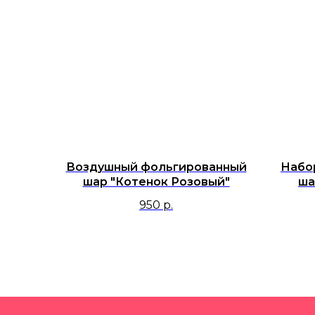
Воздушный фольгированный
Набо
шар "Котенок Розовый"
ша
950
р.