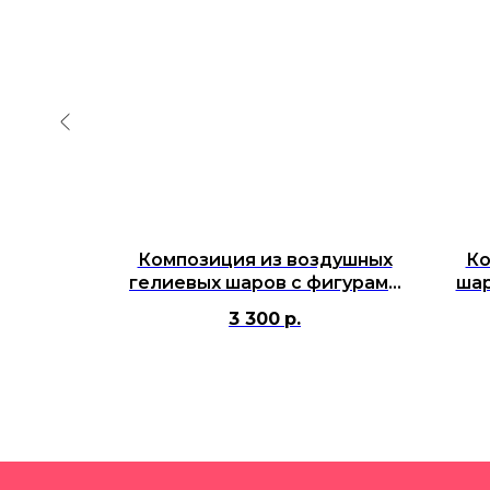
ров с
Композиция из воздушных
Ко
фигуркой
гелиевых шаров с фигурами
шар
Пицца, Хот дог, Чизбургер
3 300
р.