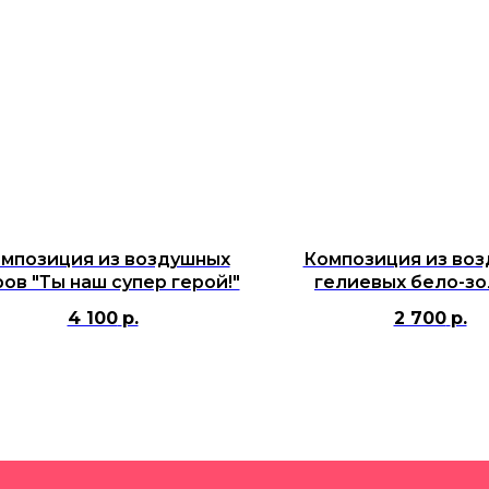
мпозиция из воздушных
Композиция из во
ов "Ты наш супер герой!"
гелиевых бело-з
шаров с цифр
4 100
р.
2 700
р.