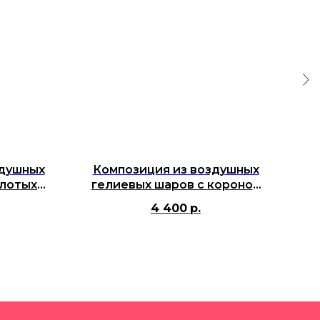
здушных
Композиция из воздушных
К
олотых
гелиевых шаров с короной
ге
ой
для мальчика
4 400
р.