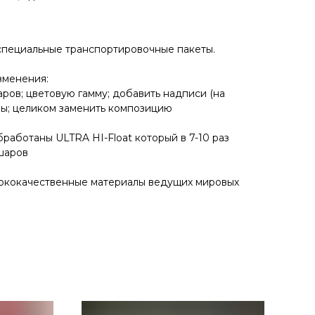
специальные транспортировочные пакеты.
зменения:
аров; цветовую гамму; добавить надписи (на
ры; целиком заменить композицию
работаны ULTRA HI-Float который в 7-10 раз
шаров
сококачественные материалы ведущих мировых