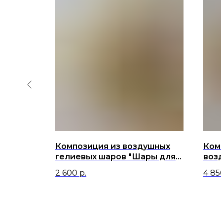
х
Композиция из воздушных
Ком
гурой
гелиевых шаров "Шары для
воз
чемпиона!"
для
2 600
р.
4 85