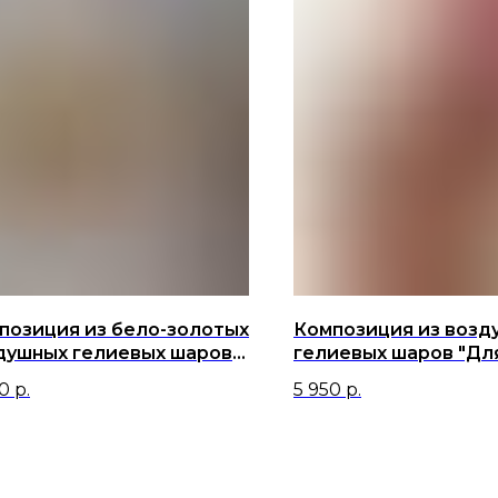
позиция из бело-золотых
Композиция из возд
душных гелиевых шаров
гелиевых шаров "Для
 парня
на 14 февраля
0
р.
5 950
р.