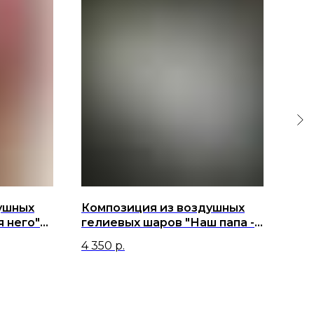
ушных
Композиция из воздушных
Фон
 него"
гелиевых шаров "Наш папа -
гел
самый смелый, добрый и
хро
4 350
р.
2 9
сильный!"